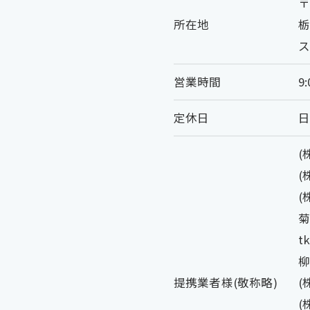
〒
所在地
栃
ス
営業時間
9:
定休日
(
(
(
t
柳
提携業者様(敬称略)
(
(