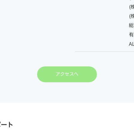
(
(
総
有
A
アクセスへ
ポート