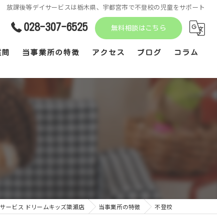
放課後等デイサービスは栃木県、宇都宮市で不登校の児童をサポート
028-307-6525
無料相談はこちら
質問
当事業所の特徴
アクセス
ブログ
コラム
不登校
えんぴつ書写
発達障がい
音楽療育
見学
サービス ドリームキッズ簗瀬店
当事業所の特徴
不登校