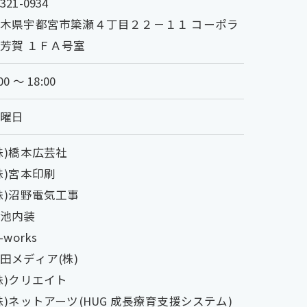
321-0934
木県宇都宮市簗瀬４丁目２２－１１ ​コーポラ
芳賀 １ＦＡ号室
00 ～ 18:00
日曜日
株)橋本広芸社
株)宮本印刷
株)沼野電気工事
菊池内装
k-works
田メディア(株)
株)クリエイト
株)ネットアーツ(HUG 成長療育支援システム)