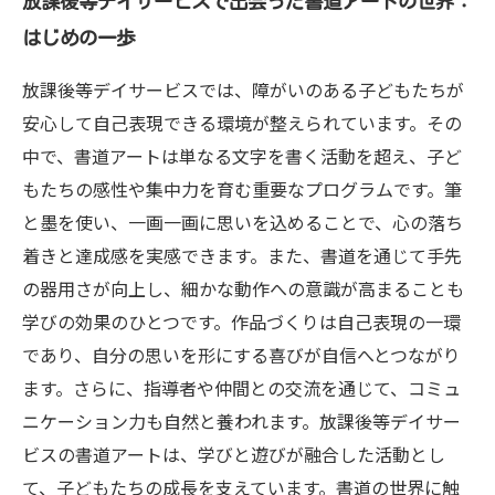
ュニケーション力
放課後等デイサービスで出会った書道アートの世界：
はじめの一歩
学びと遊びが融合した放課後等デイサービスの
書道プログラムの未来
放課後等デイサービスでは、障がいのある子どもたちが
親子で知る！放課後等デイサービスでの書道ア
安心して自己表現できる環境が整えられています。その
ート体験の効果
中で、書道アートは単なる文字を書く活動を超え、子ど
障がいのある子どもたちの可能性を広げる書道
もたちの感性や集中力を育む重要なプログラムです。筆
アートのチカラ
と墨を使い、一画一画に思いを込めることで、心の落ち
着きと達成感を実感できます。また、書道を通じて手先
の器用さが向上し、細かな動作への意識が高まることも
学びの効果のひとつです。作品づくりは自己表現の一環
であり、自分の思いを形にする喜びが自信へとつながり
ます。さらに、指導者や仲間との交流を通じて、コミュ
ニケーション力も自然と養われます。放課後等デイサー
ビスの書道アートは、学びと遊びが融合した活動とし
て、子どもたちの成長を支えています。書道の世界に触