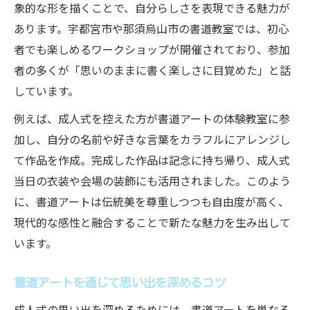
茶道教室と書道アートの相乗効果に注目
象的な形を描くことで、自分らしさを表現できる魅力が
あります。宇都宮市や那須烏山市の書道教室では、初心
記念に残る成人式の書道アート選び方
者でも楽しめるワークショップが開催されており、参加
思い出を形に残す書道アートの選び方
者の多くが「思いのままに書く楽しさに目覚めた」と話
成人式に最適な書道アート作品の特徴
しています。
書道アートを記念として残すポイント
例えば、成人式を控えた方が書道アートの体験教室に参
自分らしい書道アートで成人式を演出
加し、自分の名前や好きな言葉をカラフルにアレンジし
家族で楽しむ書道アートの選び方ガイド
て作品を作成。完成した作品は記念に持ち帰り、成人式
那須烏山市・宇都宮市で探す書道アート初心者
当日の衣装や会場の装飾にも活用されました。このよう
ガイド
に、書道アートは伝統美を尊重しつつも自由度が高く、
初心者におすすめの書道アート体験方法
現代的な感性と融合することで新たな魅力を生み出して
書道アート初心者が教室を選ぶポイント
います。
宇都宮の書道教室で学べる内容まとめ
書道アートを通じて思い出を深めるコツ
地域で始める書道アート初心者向け案内
成人式の思い出を深めるためには、書道アートを単なる
大人向けおすすめ書道アート教室の特徴