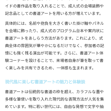
イドの書作品を取り入れることで、成人式の会場装飾や
書道教室の月謝相場と通い方のポイント
記念品としての書道アートを用いる方が増えています。
大人向け書道アート教室のレッスン内容紹
具体的には、名前や抱負を大きく書いた掛け軸やパネル
介
を会場に飾ったり、成人式のプログラム台本や案内状に
初心者歓迎の書道教室で新たな一歩を踏み
書道アートをあしらう方法があります。これにより、式
出す
典全体の雰囲気が華やかになるだけでなく、参加者の記
書道アートが学べる文化教室の魅力とは
憶にも強く残る演出が可能です。さらに、書道アート体
茶道と書道アートが出会う文化体験を提案
験コーナーを設けることで、来場者自身が筆を取って書
茶道と書道アートが融合する文化体験の魅
く楽しみを共有できるため、一体感も生まれます。
力
裏千家茶道教室や書道アートを楽しむ方法
現代風に楽しむ書道アートの魅力と体験談
茶道体験と書道アートで深める日本文化
書道アートは伝統的な書道の枠を超え、カラフルな墨や
初心者でも安心できる茶道と書道教室の探
多様な筆使いを取り入れた現代的な表現方法が人気を集
し方
めています。特に若い世代には、自由な発想で文字や抽