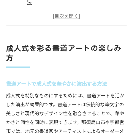
法
現代風に楽しむ書道アートの魅力と体験談
書道アートを通じて思い出を深めるコツ
成人式向け書道アートの人気スタイル紹介
書道アートで自分らしさを表現する楽しみ
成人式を彩る書道アートの楽しみ
自分らしさを表現できる書道アート体験
方
書道アートで個性を引き出す体験のポイン
ト
初心者でも挑戦できる書道アートの工夫
書道アートで成人式を華やかに演出する方法
自分だけの書道アートを創る体験の流れ
成人式を特別なものにするためには、書道アートを活か
書道アートで自分らしさを形にする方法
した演出が効果的です。書道アートは伝統的な筆文字の
書道アート体験で心に残る成人式準備
美しさと現代的なデザイン性を融合させることで、華や
かさと個性を同時に表現できます。那須烏山市や宇都宮
大人向け書道教室で始める新しい門出
市では、地元の書道家やアーティストによるオーダーメ
書道アートを学べる大人向け教室の選び方