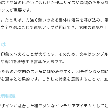
の広さや壁の色合いに合わせた作品サイズや額装の色を意
玄関に置いてはいけない絵と書道アートの違い
ランスが重要です。
玄関に飾らない方がいい作品の特徴とは
す。たとえば、力強く勢いのある書体は活気を呼び込み、
風水で良いとされる書道アートの文字選び
の文字を選ぶことで運気アップが期待でき、玄関の運気を上
避けるべきモチーフと選ぶべき書道アート
玄関に合う縁起の良い書道アートの探し方
とは
玄関の書道アートで毎日の運気をアップ
る印象を与えることが大切です。そのため、文字はシンプ
書道アートで玄関から運気を高める秘訣
運や調和を象徴する言葉が人気です。
毎日を前向きにする玄関の書道アート活用術
ったものが玄関の雰囲気に馴染みやすく、和モダンな空間
インテリア書道作品で家族に良い気を呼び込む
所を選ぶと効果的です。こうした特徴を意識することで、玄
書道アートの配置で運気を整えるコツ
玄関に合う書道アートで第一印象アップ
な雰囲気
デザインが融合した和モダンなインテリアアイテムとして