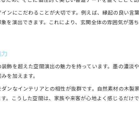
おしゃれな書道作品で玄関空間が変わる
ザインにこだわることが大切です。例えば、縁起の良い言
書道アートで叶えるおしゃれな玄関演出法
印象を演出できます。これにより、玄関全体の雰囲気が落
玄関に合うかっこいい書道作品の選び方
インテリア書道作品が空間に与える影響
書道アートを使った和モダンな玄関アレンジ
魅力
おしゃれな書道アートで第一印象を高める
の装飾を超えた空間演出の魅力を持っています。墨の濃淡
玄関に飾る書道アート選びの極意
深みを加えます。
玄関に飾る書道アートの最適な選び方
モダンなインテリアとの相性が抜群です。自然素材の木製
書道アート選びで失敗しないための基準
ます。こうした空間は、家族や来客が心地よく感じるだけ
インテリア書道作品の文字選びと意味合い
玄関用書道アートのサイズ感と配置のコツ
おしゃれな書道アートで空間を彩る実例
避けたい絵と風水的に良い文字の選び方