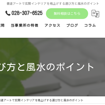
書道アートで玄関インテリアを格上げする選び方と風水のポイント
028-307-6525
無料相談はこちら
質問
当事業所の特徴
アクセス
ブログ
コラム
不登校
えんぴつ書写
発達障がい
び方と風水のポイント
音楽療育
見学
書道アートで玄関インテリアを格上げする選び方と風水のポイント