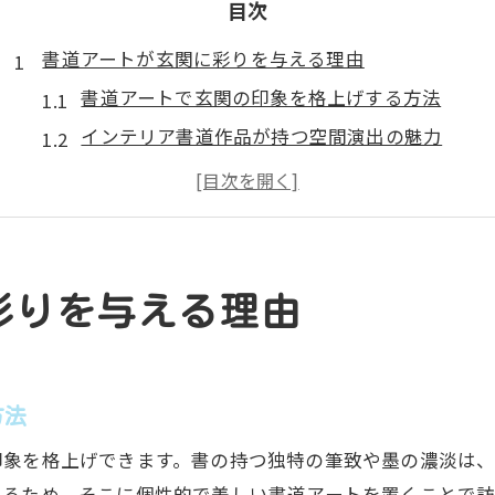
目次
書道アートが玄関に彩りを与える理由
書道アートで玄関の印象を格上げする方法
インテリア書道作品が持つ空間演出の魅力
おしゃれな書道アートの選び方と効果
玄関に合う書道アートの具体的な特徴とは
書道アートパネルがもたらす和モダンな雰囲気
風水を活かす玄関のインテリア書道術
彩りを与える理由
風水視点で選ぶ玄関の書道アートのポイント
玄関に飾る書道アートで運気を呼び込むコツ
書道アートと風水の良い関係とは何か
方法
インテリア書道作品で玄関の気を整える方法
印象を格上げできます。書の持つ独特の筆致や墨の濃淡は
玄関に書を飾るときの風水的注意点
れるため、そこに個性的で美しい書道アートを置くことで