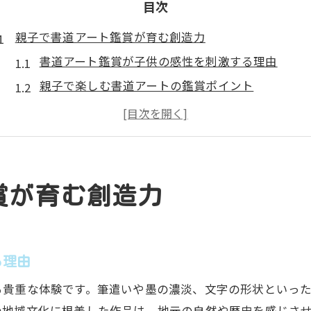
目次
親子で書道アート鑑賞が育む創造力
書道アート鑑賞が子供の感性を刺激する理由
親子で楽しむ書道アートの鑑賞ポイント
書道アート体験が創造力向上に与える影響
書道アートを通じた親子のコミュニケーション術
書道アートで育む表現力と自己肯定感の高め方
地元文化に触れる書道アート体験法
賞が育む創造力
書道アートで地域文化を体感するおすすめ体験法
地元芸術家に学ぶ書道アートの楽しみ方と工夫
家庭でもできる書道アートの親子ワークショップ
る理由
書道アートを通した地域イベント参加のすすめ
る貴重な体験です。筆遣いや墨の濃淡、文字の形状といっ
書道アート体験が下野教育美術展への関心を高め
の地域文化に根差した作品は、地元の自然や歴史を感じさ