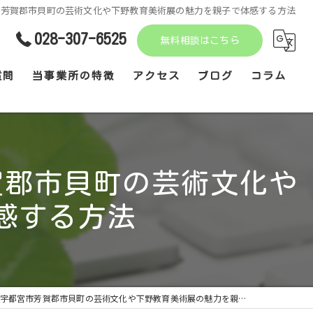
市芳賀郡市貝町の芸術文化や下野教育美術展の魅力を親子で体感する方法
028-307-6525
無料相談はこちら
質問
当事業所の特徴
アクセス
ブログ
コラム
不登校
えんぴつ書写
賀郡市貝町の芸術文化や
発達障がい
感する方法
音楽療育
見学
宮市芳賀郡市貝町の芸術文化や下野教育美術展の魅力を親子で体感する方法