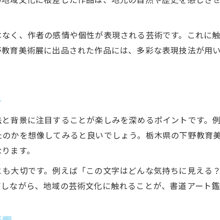
下野教育美術展で知る書道アートの魅力
下野教育美術展で注目の書道アート作品を知る
はなく、作者の感情や個性が表現される芸術です。これに
書道アート入選作品に見る表現技法の工夫点
野教育美術展に出品された作品には、多彩な表現技法が用
下野教育美術展奨励賞と書道アートの評価基準
書道アートの入選とはどういう意味かを解説
実際の入選作品から学ぶ書道アート上達法
ト
中学生も注目の書道アート作品の見方
法と背景に注目することが楽しみを深めるポイントです。
中学生が書道アート作品を鑑賞するコツと楽しさ
たのかを想像してみると良いでしょう。栃木県の下野教育
入選作品一覧から読み解く書道アートの魅力
なります。
下野教育美術展で評価される書道アートの特徴
とも大切です。例えば「この文字はどんな気持ちに見える
書道アート作品の表現力を深める視点とは
有しながら、地域の芸術文化に触れることが、書道アート鑑
奨励賞受賞作に学ぶ書道アートの工夫ポイント
奨励賞を目指す書道アート制作の秘訣