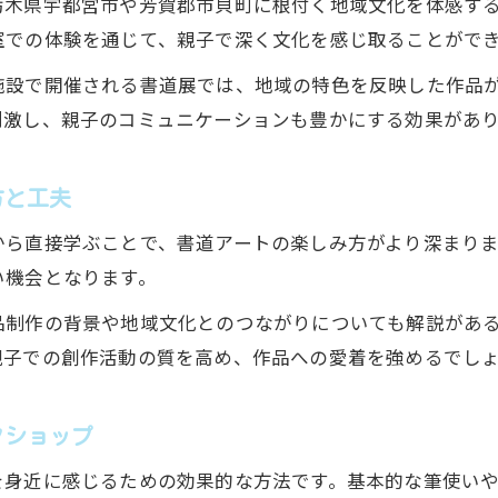
栃木県宇都宮市や芳賀郡市貝町に根付く地域文化を体感す
室での体験を通じて、親子で深く文化を感じ取ることがで
施設で開催される書道展では、地域の特色を反映した作品
刺激し、親子のコミュニケーションも豊かにする効果があ
方と工夫
から直接学ぶことで、書道アートの楽しみ方がより深まり
い機会となります。
品制作の背景や地域文化とのつながりについても解説があ
親子での創作活動の質を高め、作品への愛着を強めるでし
クショップ
を身近に感じるための効果的な方法です。基本的な筆使い