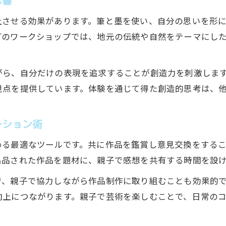
影響
奨励賞獲得に向けた書道アートの制作ポイント
上させる効果があります。筆と墨を使い、自分の思いを形
書道アート応募時に注意したい規定と心得
町のワークショップでは、地元の伝統や自然をテーマにし
実際の入選作品から学ぶ書道アートの表現方法
下野教育美術展で評価される書道アートの要素
がら、自分だけの表現を追求することが創造力を刺激しま
中学生部門の書道アート例に見る成功パターン
視点を提供しています。体験を通じて得た創造的思考は、
書道アートで実感する地域芸術の深さ
書道アートを通して地域芸術の魅力を再発見
ーション術
地元芸術家の歩みに学ぶ書道アートの意義
める最適なツールです。共に作品を鑑賞し意見交換をする
書道アートと地域文化遺産の関係を考える
出品された作品を題材に、親子で感想を共有する時間を設
親子で楽しむ書道アートと地元文化の融合
で、親子で協力しながら作品制作に取り組むことも効果的
書道アートの体験が親子の学びに与える効果
向上につながります。親子で芸術を楽しむことで、日常の