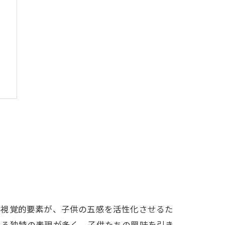
た視覚的要素が、子供の五感を活性化させるた
る
せる独特の表現が多く、子供たちの興味を引き